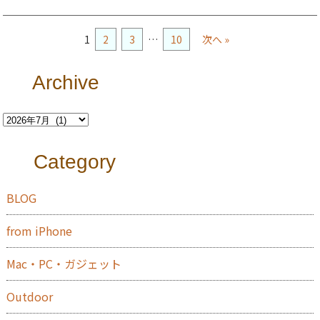
1
2
3
…
10
次へ »
Archive
Category
BLOG
from iPhone
Mac・PC・ガジェット
Outdoor