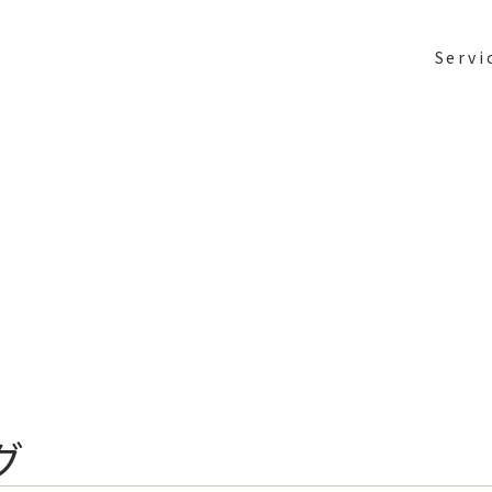
Servi
グ