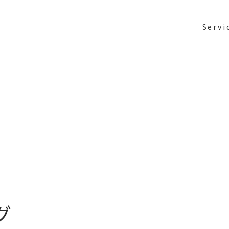
Servi
グ