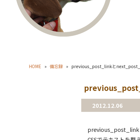
HOME
備忘録
previous_post_linkとnext_po
previous_pos
2012.12.06
previous_post_
CSSでテキストを