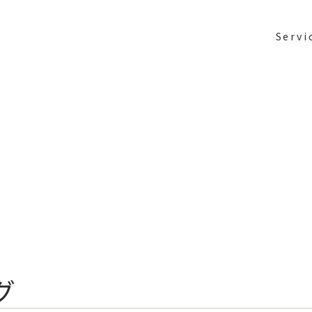
Servi
グ