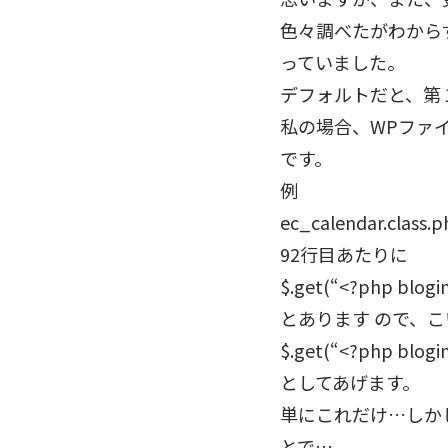
色々調べたがわから
っていました。
デフォルトだと、第
私の場合、WPファ
です。
例
ec_calendar.cl
92行目あたりに
$.get(“<?php blogi
とあります ので、
$.get(“<?php blogi
としてあげます。
単にこれだけ…しか
とで…。