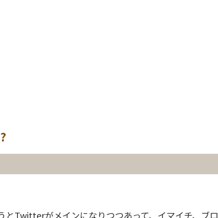
g?
とTwitterがメインになりつつあって、イマイチ、ブ